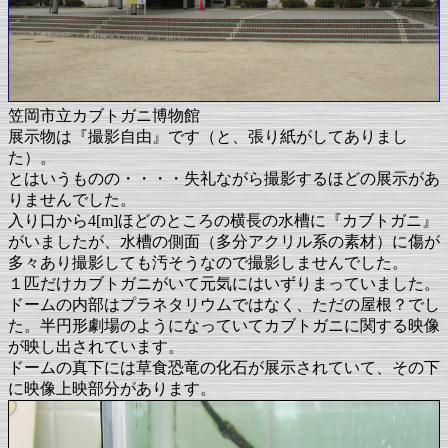
笠岡市立カブトガニ博物館
展示物は『撮影自由』です（と、張り紙がしてありまし
た）。
とはいうものの・・・・失礼ながら撮影するほどの展示があ
りませんでした。
入り口から4[m]ほどのところの横長の水槽に『カブトガニ』
がいましたが、水槽の側面（多分アクリル系の素材）に傷が
多々あり撮影しても汚そうなので撮影しませんでした。
１匹だけカブトガニがいて元気にはいずりまっていました。
ドームの内部はプラネタリウムではなく、ただの屋根？でし
た。半円形劇場のようになっていてカブトガニに関する映像
が映し出されています。
ドームの真下には草食恐竜の化石が展示されていて、その下
に映像上映部分があります。