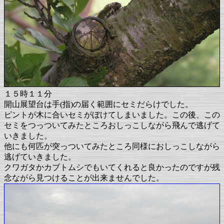
１５時１１分
開山展望台は手(指)の届く範囲にセミだらけでした。
ピントが木に合いセミがぼけてしまいました。この後、この
セミをつっついてみたところおしっこしながら飛んで逃げて
いきました。
他にも何匹が突っついてみたところ同様におしっこしながら
逃げていきました。
クワガタかカブトムシでもいてくれると良かったのですが残
念ながら見つけることが出来ませんでした。