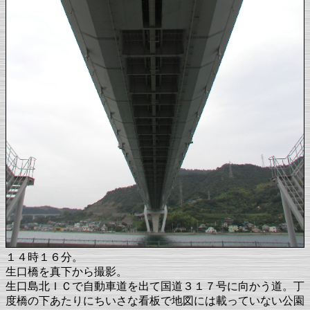
１４時１６分。
生口橋を真下から撮影。
生口島北ＩＣで自動車道を出て国道３１７号に向かう道。丁
度橋の下あたりにちいさな看板で地図には載っていない公園