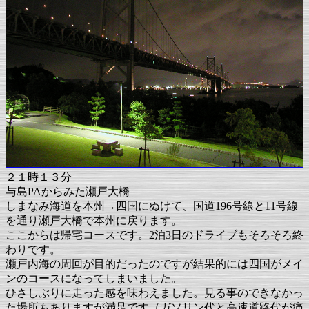
２１時１３分
与島PAからみた瀬戸大橋
しまなみ海道を本州→四国にぬけて、国道196号線と11号線
を通り瀬戸大橋で本州に戻ります。
ここからは帰宅コースです。2泊3日のドライブもそろそろ終
わりです。
瀬戸内海の周回が目的だったのですが結果的には四国がメイ
ンのコースになってしまいました。
ひさしぶりに走った感を味わえました。見る事のできなかっ
た場所もありますが満足です（ガソリン代と高速道路代が痛