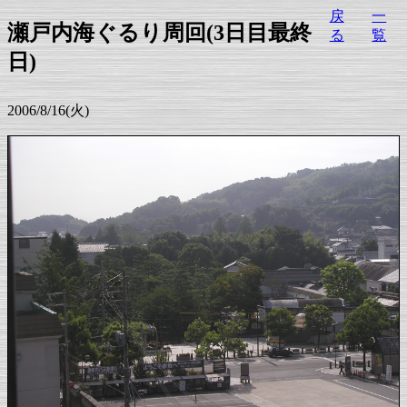
戻
一
瀬戸内海ぐるり周回(3日目最終
る
覧
日)
2006/8/16(火)