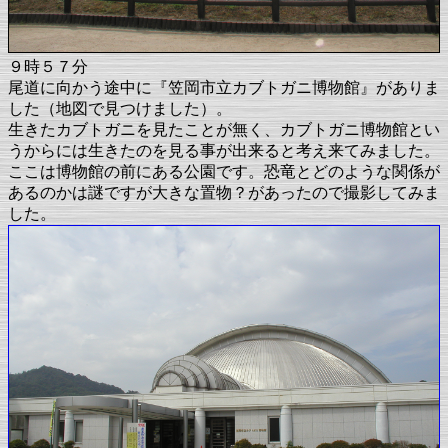
９時５７分
尾道に向かう途中に『笠岡市立カブトガニ博物館』がありま
した（地図で見つけました）。
生きたカブトガニを見たことが無く、カブトガニ博物館とい
うからには生きたのを見る事が出来ると考え来てみました。
ここは博物館の前にある公園です。恐竜とどのような関係が
あるのかは謎ですが大きな置物？があったので撮影してみま
した。