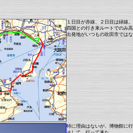
１日目が赤線、２日目は緑線。
四国との行き来ルートでのみ高
出発地がいつもの吹田市ではな
特に理由はないが、博物館に行
そして、行って来た。