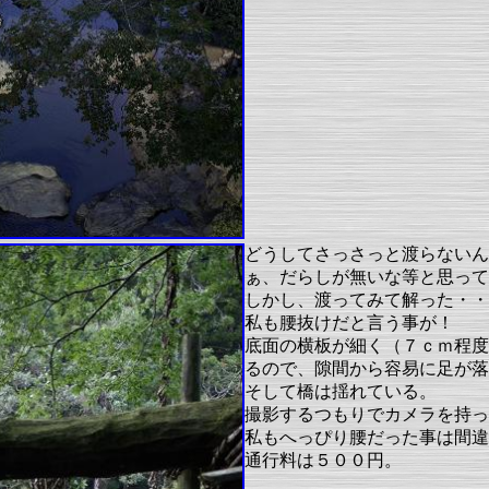
どうしてさっさっと渡らないん
ぁ、だらしが無いな等と思って
しかし、渡ってみて解った・・
私も腰抜けだと言う事が！
底面の横板が細く（７ｃｍ程度
るので、隙間から容易に足が落
そして橋は揺れている。
撮影するつもりでカメラを持っ
私もへっぴり腰だった事は間違
通行料は５００円。