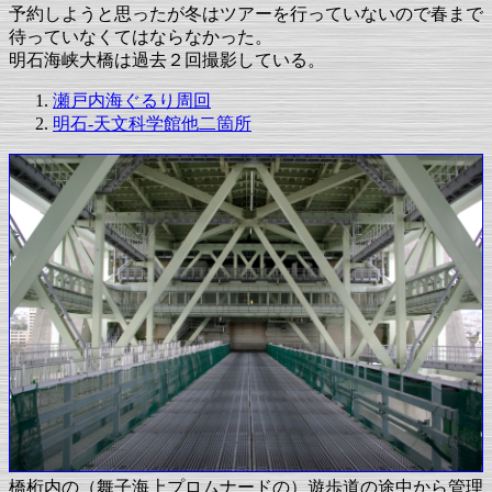
予約しようと思ったが冬はツアーを行っていないので春まで
待っていなくてはならなかった。
明石海峡大橋は過去２回撮影している。
瀬戸内海ぐるり周回
明石-天文科学館他二箇所
橋桁内の（舞子海上プロムナードの）遊歩道の途中から管理