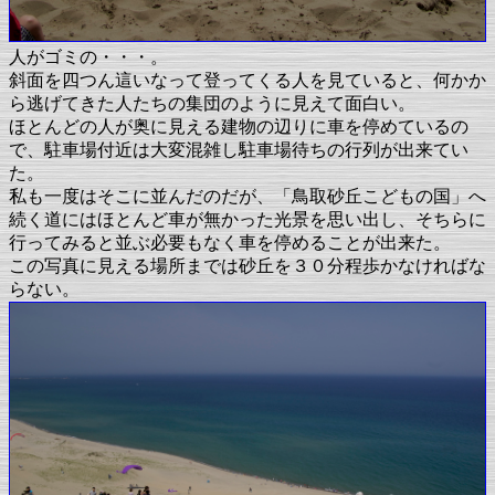
人がゴミの・・・。
斜面を四つん這いなって登ってくる人を見ていると、何かか
ら逃げてきた人たちの集団のように見えて面白い。
ほとんどの人が奥に見える建物の辺りに車を停めているの
で、駐車場付近は大変混雑し駐車場待ちの行列が出来てい
た。
私も一度はそこに並んだのだが、「鳥取砂丘こどもの国」へ
続く道にはほとんど車が無かった光景を思い出し、そちらに
行ってみると並ぶ必要もなく車を停めることが出来た。
この写真に見える場所までは砂丘を３０分程歩かなければな
らない。