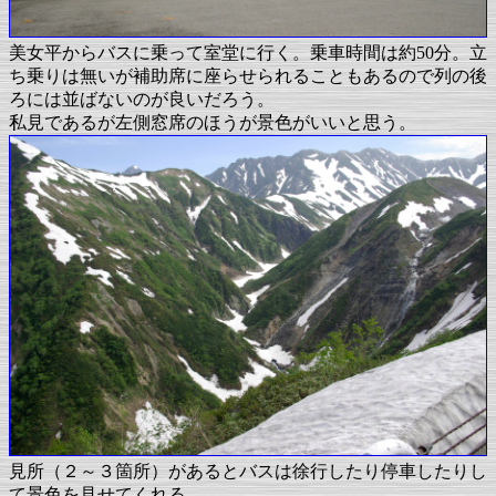
美女平からバスに乗って室堂に行く。乗車時間は約50分。立
ち乗りは無いが補助席に座らせられることもあるので列の後
ろには並ばないのが良いだろう。
私見であるが左側窓席のほうが景色がいいと思う。
見所（２～３箇所）があるとバスは徐行したり停車したりし
て景色を見せてくれる。