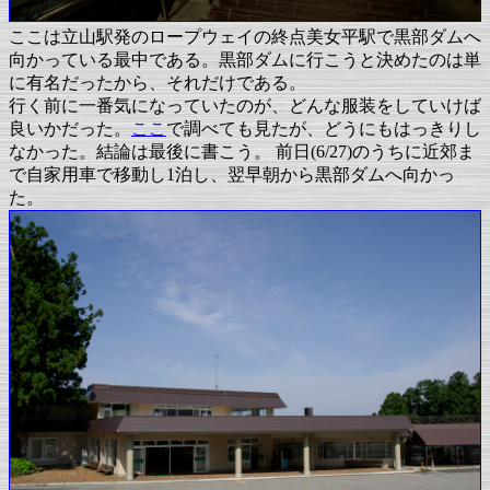
ここは立山駅発のロープウェイの終点美女平駅で黒部ダムへ
向かっている最中である。黒部ダムに行こうと決めたのは単
に有名だったから、それだけである。
行く前に一番気になっていたのが、どんな服装をしていけば
良いかだった。
ここ
で調べても見たが、どうにもはっきりし
なかった。結論は最後に書こう。 前日(6/27)のうちに近郊ま
で自家用車で移動し1泊し、翌早朝から黒部ダムへ向かっ
た。