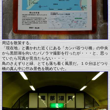
周辺を散策する。
「現在地」と書かれた近くにある「カンパ谷つり橋」の中央
から黒部湖を向いたパノラマ撮影を行ったが・・・と、思っ
ていたら写真が見当たらない・・・。
鳥のさえずりと緑、とても落ち着く風景だ。１０分ほどつり
橋の真ん中に佇み景色を眺めていた。