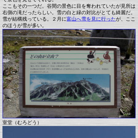
ここもその一つだ。谷間の景色に目を奪われていたが見所は
右側の滝だったらしい。雪の白と緑の対比がとても綺麗だ。
雪が結構残っている。２月に
富山へ雪を見に行った
が、ここ
のほうが雪が多い。
室堂（むろどう）