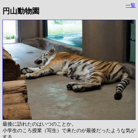
一覧
円山動物園
最後に訪れたのはいつのことか。
小学生のころ授業（写生）で来たのが最後だったような気が
する。