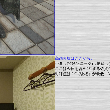
高画素版はここから。
小倉→(特急ソニック)→博多→
ここは今日を含め2泊する佐賀
対評点は'2.0'である(1が最