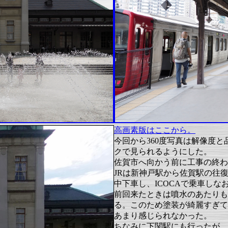
高画素版はここから。
今回から360度写真は解像度
クで見られるようにした。
佐賀市へ向かう前に工事の終わ
JRは新神戸駅から佐賀駅の往
中下車し、ICOCAで乗車し
前回来たときは噴水のあたりも
る。このため塗装が綺麗すぎて
あまり感じられなかった。
ちなみに下関駅にも行ったが、