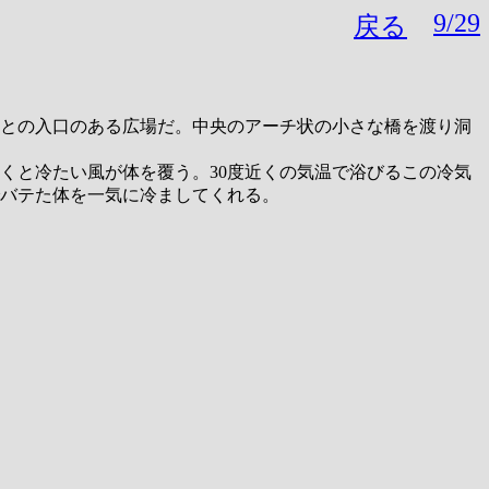
9/29
戻る
との入口のある広場だ。中央のアーチ状の小さな橋を渡り洞
くと冷たい風が体を覆う。30度近くの気温で浴びるこの冷気
バテた体を一気に冷ましてくれる。