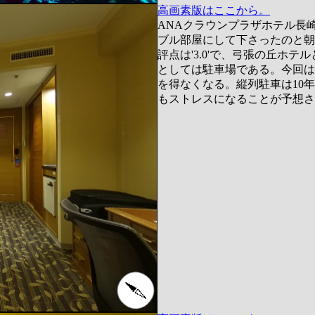
高画素版はここから。
ANAクラウンプラザホテル長
ブル部屋にして下さったのと朝
評点は'3.0'で、弓張の丘ホ
としては駐車場である。今回は
を得なくなる。縦列駐車は10
もストレスになることが予想さ