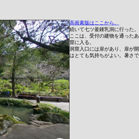
高画素版はここから。
続いて七ツ釜鍾乳洞に行った。
ここは、受付の建物を通ったあ
窟に入る。
洞窟入口には扉があり、扉が開
はとても気持ちがよい。暑さで