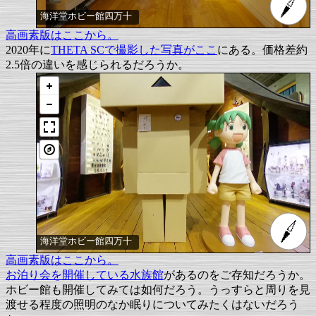
海洋堂ホビー館四万十
高画素版はここから。
2020年に
THETA SCで撮影した写真がここ
にある。価格差約
2.5倍の違いを感じられるだろうか。
海洋堂ホビー館四万十
高画素版はここから。
お泊り会を開催している水族館
があるのをご存知だろうか。
ホビー館も開催してみては如何だろう。うっすらと周りを見
渡せる程度の照明のなか眠りについてみたくはないだろう