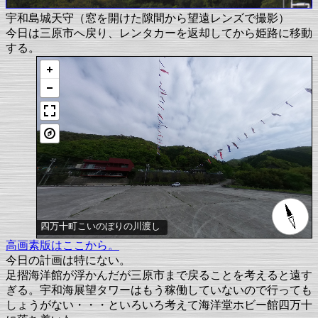
宇和島城天守（窓を開けた隙間から望遠レンズで撮影）
今日は三原市へ戻り、レンタカーを返却してから姫路に移動
する。
四万十町こいのぼりの川渡し
高画素版はここから。
今日の計画は特にない。
足摺海洋館が浮かんだが三原市まで戻ることを考えると遠す
ぎる。宇和海展望タワーはもう稼働していないので行っても
しょうがない・・・といろいろ考えて海洋堂ホビー館四万十