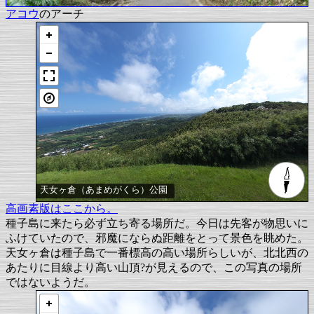
アコウ
のアーチ
天女ヶ倉（あまめがくら）公園
高画素版はここから。
種子島に来たら必ず立ち寄る場所だ。今日は先客が物思いに
ふけていたので、邪魔にならぬ距離をとって景色を眺めた。
天女ヶ倉は種子島で一番標高の高い場所らしいが、北北西の
あたりに目線より高い山頂?が見えるので、この写真の場所
ではないようだ。