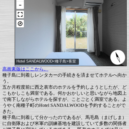
Hotel SANDALWOOD<種子島>客室
高画素版はここから。
種子島に到着しレンタカーの手続きを済ませてホテルへ向か
う。
五か月程度前に西之表市のホテルを予約しようとしたが、ど
こもかしこも満室である。何かおかしいと思いながら地図上
で南下しながらホテルを探すが、ことごとく満室である。よ
うやく南種子町のHotel SANDALWOODを予約することがで
きた。
種子島に到着して分かったのであるが、馬毛島（まげしま）
に自衛隊および米軍の訓練基地を建設していて多数の関係者