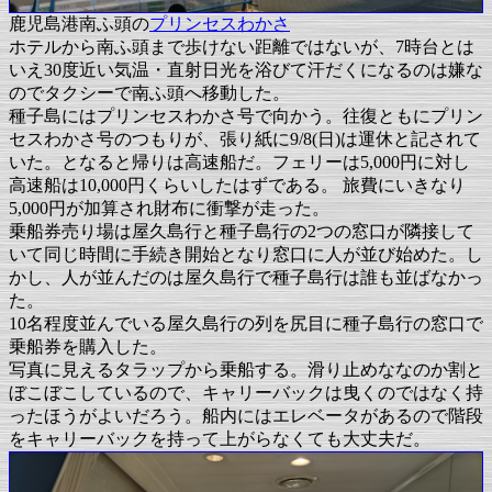
鹿児島港南ふ頭の
プリンセスわかさ
ホテルから南ふ頭まで歩けない距離ではないが、7時台とは
いえ30度近い気温・直射日光を浴びて汗だくになるのは嫌な
のでタクシーで南ふ頭へ移動した。
種子島にはプリンセスわかさ号で向かう。往復ともにプリン
セスわかさ号のつもりが、張り紙に9/8(日)は運休と記されて
いた。となると帰りは高速船だ。フェリーは5,000円に対し
高速船は10,000円くらいしたはずである。 旅費にいきなり
5,000円が加算され財布に衝撃が走った。
乗船券売り場は屋久島行と種子島行の2つの窓口が隣接して
いて同じ時間に手続き開始となり窓口に人が並び始めた。し
かし、人が並んだのは屋久島行で種子島行は誰も並ばなかっ
た。
10名程度並んでいる屋久島行の列を尻目に種子島行の窓口で
乗船券を購入した。
写真に見えるタラップから乗船する。滑り止めななのか割と
ぼこぼこしているので、キャリーバックは曳くのではなく持
ったほうがよいだろう。船内にはエレベータがあるので階段
をキャリーバックを持って上がらなくても大丈夫だ。