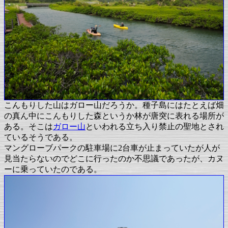
こんもりした山はガロー山だろうか。種子島にはたとえば畑
の真ん中にこんもりした森というか林が唐突に表れる場所が
ある。そこは
ガロー山
といわれる立ち入り禁止の聖地とされ
ているそうである。
マングローブパークの駐車場に2台車が止まっていたが人が
見当たらないのでどこに行ったのか不思議であったが、カヌ
ーに乗っていたのである。