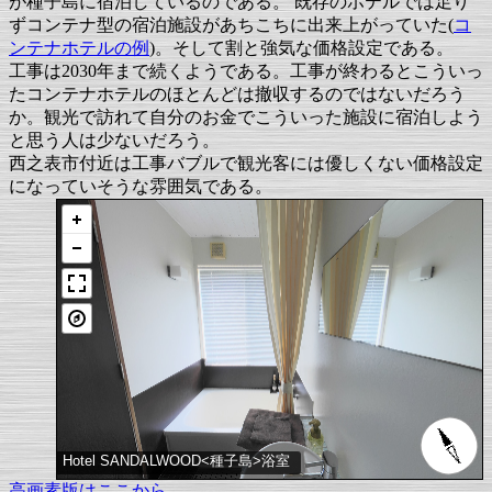
が種子島に宿泊しているのである。 既存のホテルでは足り
ずコンテナ型の宿泊施設があちこちに出来上がっていた(
コ
ンテナホテルの例
)。そして割と強気な価格設定である。
工事は2030年まで続くようである。工事が終わるとこういっ
たコンテナホテルのほとんどは撤収するのではないだろう
か。観光で訪れて自分のお金でこういった施設に宿泊しよう
と思う人は少ないだろう。
西之表市付近は工事バブルで観光客には優しくない価格設定
になっていそうな雰囲気である。
Hotel SANDALWOOD<種子島>浴室
高画素版はここから。