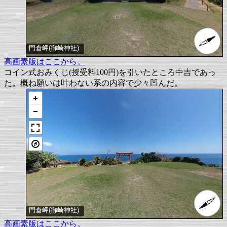
門倉岬(御崎神社)
高画素版はここから。
コイン式おみくじ(授受料100円)を引いたところ中吉であっ
た。概ね願いは叶わない系の内容で少々凹んだ。
門倉岬(御崎神社)
高画素版はここから。