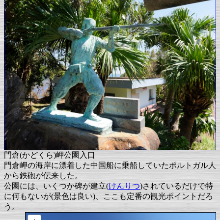
門倉(かどくら)岬公園入口
門倉岬の海岸に漂着した中国船に乗船していたポルトガル人
から鉄砲が伝来した。
公園には、いくつか碑が建立(
けんりつ
)されているだけで特
に何もないが(景色は良い)、ここも定番の観光ポイントだろ
う。