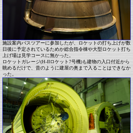
施設案内バスツアーに参加したが、ロケットの打ち上げが数
日後に予定されているためか総合指令棟や大型ロケット打ち
上げ場は見学コースに無かった。
ロケットガレージ(H-IIロケット7号機)も建物の入口付近から
眺めるだけで、昔のように建屋の奥まで入ることはできなか
った。