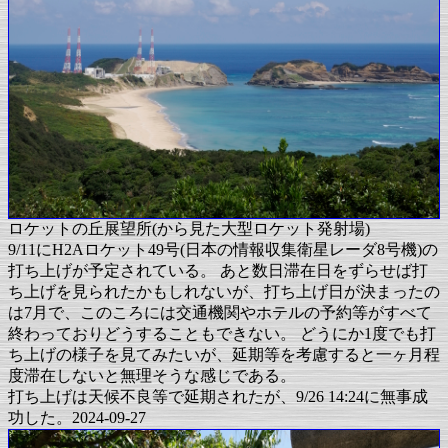
ロケットの丘展望所(から見た大型ロケット発射場)
9/11にH2Aロケット49号(日本の情報収集衛星レーダ8号機)の
打ち上げが予定されている。 あと数日滞在日をずらせば打
ち上げを見られたかもしれないが、打ち上げ日が決まったの
は7月で、このころには交通機関やホテルの予約等がすべて
終わっておりどうすることもできない。 どうにか1度でも打
ち上げの様子を見てみたいが、延期等を考慮すると一ヶ月程
度滞在しないと無理そうな感じである。
打ち上げは天候不良等で延期されたが、9/26 14:24に無事成
功した。2024-09-27