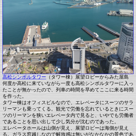
高松シンボルタワー
（タワー棟）展望ロビーからみた屋島
何度か高松に来ていながら一度も高松シンボルタワーに入っ
たことが無かったので、列車の時間を早めてここに来る時間
を作った。
タワー棟はオフィスビルなので、エレベータにスーツのサラ
リーマンも乗ってくる。観光で労働を忘れているときにスー
ツのリーマンを狭いエレベータ内で見ると、いやでも労働者
であることを思い出して少し気分が沈むのであった。
エレベータホールは山側が見え、展望ロビーは海側が見え
る。ガラス窓越しなので解放感は無いがなかなかの景色であ