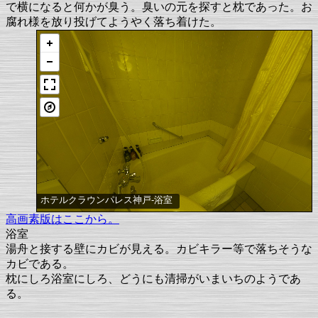
で横になると何かが臭う。臭いの元を探すと枕であった。お
腐れ様を放り投げてようやく落ち着けた。
ホテルクラウンパレス神戸-浴室
高画素版はここから。
浴室
湯舟と接する壁にカビが見える。カビキラー等で落ちそうな
カビである。
枕にしろ浴室にしろ、どうにも清掃がいまいちのようであ
る。