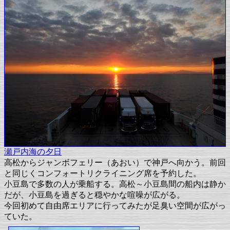
瀬戸内海の夕日
高松からジャンボフェリー（あおい）で神戸へ向かう。前回
と同じくコンフォートリクライニング席を予約した。
小豆島で多数の人が乗船する。高松～小豆島間の船内は静か
だが、小豆島を過ぎると穏やかな喧噪が広がる。
今回初めて自由席エリアに行ってみたが足臭い空間が広がっ
ていた。