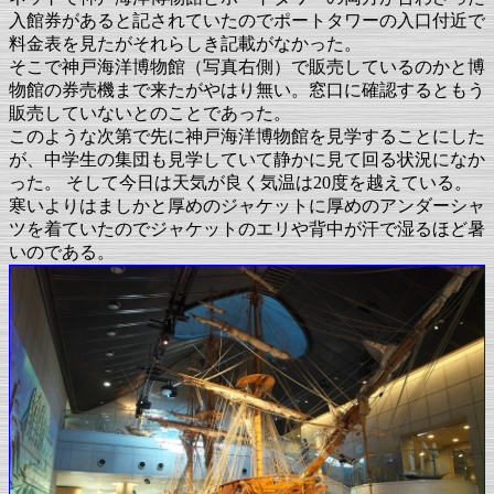
入館券があると記されていたのでポートタワーの入口付近で
料金表を見たがそれらしき記載がなかった。
そこで神戸海洋博物館（写真右側）で販売しているのかと博
物館の券売機まで来たがやはり無い。窓口に確認するともう
販売していないとのことであった。
このような次第で先に神戸海洋博物館を見学することにした
が、中学生の集団も見学していて静かに見て回る状況になか
った。 そして今日は天気が良く気温は20度を越えている。
寒いよりはましかと厚めのジャケットに厚めのアンダーシャ
ツを着ていたのでジャケットのエリや背中が汗で湿るほど暑
いのである。