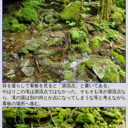
目を凝らして看板を見ると「源流点」と書いてある。
やはりこの滝は源流点ではなかった。そもそも滝が源流点な
ら、滝の源は別の何とか点になってしまうな等と考えながら
看板の場所へ進む。