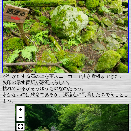
がたがたする石の上を革スニーカーで歩き看板まできた。
矢印の示す箇所が源流点らしい。
枯れているがそうゆうものなのだろう。
水がないのは残念であるが、源流点に到着したので良しとし
よう。