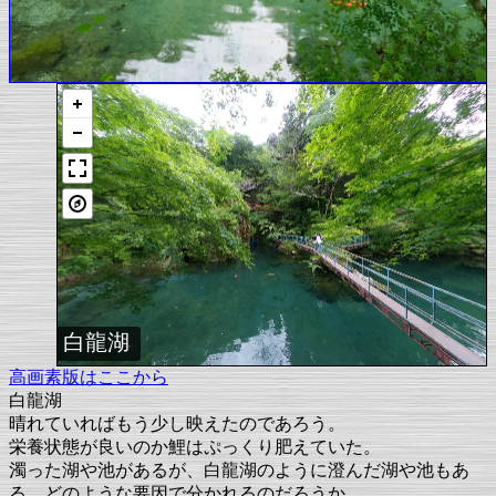
白龍湖
高画素版はここから
白龍湖
晴れていればもう少し映えたのであろう。
栄養状態が良いのか鯉はぷっくり肥えていた。
濁った湖や池があるが、白龍湖のように澄んだ湖や池もあ
る。どのような要因で分かれるのだろうか。