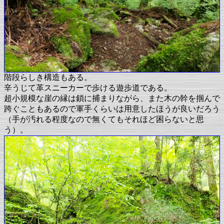
階段らしき構造もある。
辛うじて革スニーカーで歩ける遊歩道である。
超小規模な崖の縁は鎖に捕まりながら、また木の幹を掴んで
跨ぐこともあるので軍手くらいは用意したほうが良いだろう
（手が汚れる程度なので無くてもそれほど困らないと思
う）。