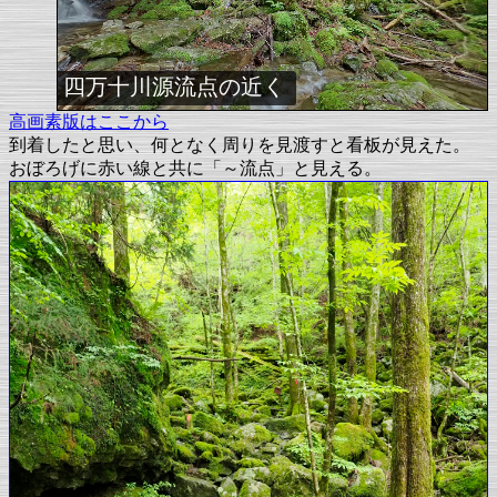
四万十川源流点の近く
高画素版はここから
到着したと思い、何となく周りを見渡すと看板が見えた。
おぼろげに赤い線と共に「～流点」と見える。