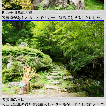
四万十川源流の碑
遊歩道があるとのことで四万十川源流点を見ることにした。
遊歩道の入口
入口は写真の通り遊歩道らしく見えるが、すこし進むととて