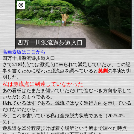
四万十川源流遊歩道入口
高画素版はここから
四万十川源流遊歩道入口
さて5/18時点では源流点に来られて満足していたが、この記
事を書くために枯れた源流点を調べていると
笑劇
の事実が判
明した。
私は源流点に到達していなかった
あの看板はたまたま傾いていただけで進むべき方向を示して
いただけのようである。
枯れているはずである。源流ではなく進行方向を示している
だけなのだから。
今、これを書いている私は全身脱力状態である（2025-05-
31）。
遊歩道を25分程度歩けば着く場所という所まで調べた時点