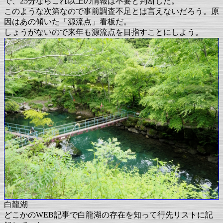
で、25分ならこれ以上の情報は不要と判断した。
このような次第なので事前調査不足とは言えないだろう。原
因はあの傾いた「源流点」看板だ。
しょうがないので来年も源流点を目指すことにしよう。
白龍湖
どこかのWEB記事で白龍湖の存在を知って行先リストに記