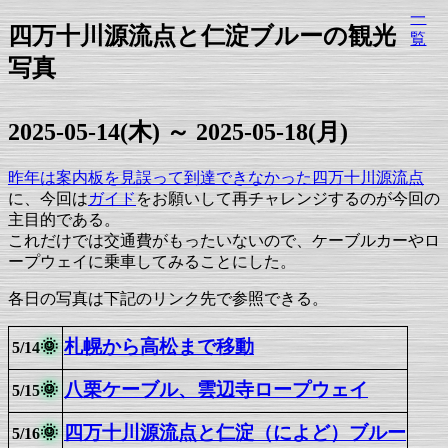
一
四万十川源流点と仁淀ブルーの観光
覧
写真
2025-05-14(木) ～ 2025-05-18(月)
昨年は案内板を見誤って到達できなかった四万十川源流点
に、今回は
ガイド
をお願いして再チャレンジするのが今回の
主目的である。
これだけでは交通費がもったいないので、ケーブルカーやロ
ープウェイに乗車してみることにした。
各日の写真は下記のリンク先で参照できる。
札幌から高松まで移動
🌞
5/14
八栗ケーブル、雲辺寺ロープウェイ
🌞
5/15
四万十川源流点と仁淀（によど）ブルー
🌞
5/16