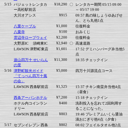
5/15
¥18,290
バジェットレンタカ
〇
レンタカー期間 05/15 09:00
ー高松駅前店
～ 05/17 19:00
¥915
大川オアシス
09:57 島の味しょうゆあげせ
ん、とら丸他1点
¥1,000
八栗ケーブル
往復料金
¥100
八栗寺
おみくじ
¥2,200
雲辺寺ロープウェイ
往復料金
¥2,940
大野原IC
須崎東IC
〇
高速道路
¥1,601
LAWSON 津野町東店
17:52 デミハンバーグ弁当他5
点
¥11,300
遊山四万十 せいらん
18:35 チェックイン
の里
5/16
¥5,000
津野町観光ガイド
四万十川源流点コース
「てっぺん四万十風
の会」
¥1,525
LAWSON 西条駅前店
15:37 チキン南蛮弁当他4点
（昼食）
¥7,200
西条アーバンホテル
15:18 チェックイン
¥400
ホテル内コインラン
洗剤投入を忘れて2回利用す
ドリー
ることになった。
¥803
LAWSON 西条駅前店
19:46 プレミアムいくら醤油
漬おにぎり他4点（夕食）
5/17
¥802
セブンイレブン 西条
08:02 フェイルタオル他2点