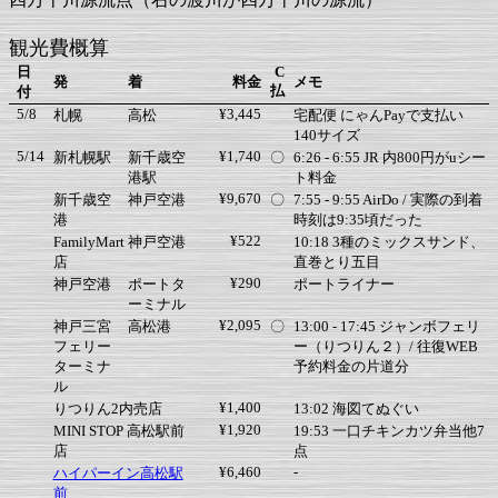
観光費概算
日
C
発
着
料金
メモ
払
付
5/8
¥3,445
札幌
高松
宅配便 にゃんPayで支払い
140サイズ
5/14
¥1,740
新札幌駅
新千歳空
〇
6:26 - 6:55 JR 内800円がuシー
港駅
ト料金
¥9,670
新千歳空
神戸空港
〇
7:55 - 9:55 AirDo / 実際の到着
港
時刻は9:35頃だった
¥522
FamilyMart 神戸空港
10:18 3種のミックスサンド、
店
直巻とり五目
¥290
神戸空港
ポートタ
ポートライナー
ーミナル
¥2,095
神戸三宮
高松港
〇
13:00 - 17:45 ジャンボフェリ
フェリー
ー（りつりん２）/ 往復WEB
ターミナ
予約料金の片道分
ル
¥1,400
りつりん2内売店
13:02 海図てぬぐい
¥1,920
MINI STOP 高松駅前
19:53 一口チキンカツ弁当他7
店
点
¥6,460
-
ハイパーイン高松駅
前