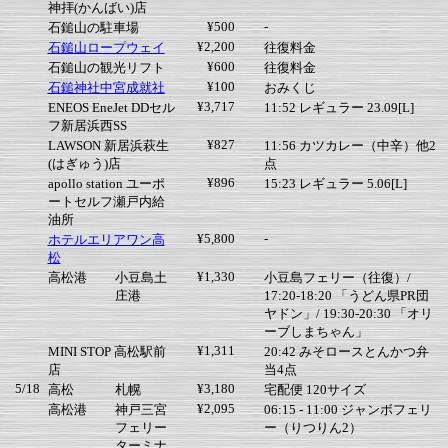
神拝(かんばい)店
¥500
-
石鎚山の駐車場
¥2,200
石鎚山ロープウェイ
往復料金
¥600
石鎚山の観光リフト
往復料金
¥100
石鎚神社中宮成就社
おみくじ
¥3,717
ENEOS EneJet DDセル
11:52 レギュラー 23.09[L]
フ新居浜西SS
¥827
LAWSON 新居浜萩生
11:56 カツカレー（中辛）他2
(はぎゅう)店
点
¥896
apollo station ユーポ
15:23 レギュラー 5.06[L]
ートセルフ瀬戸内給
油所
¥5,800
-
ホテルエリアワン高
松
¥1,330
高松港
小豆島土
小豆島フェリー（往復）/
庄港
17:20-18:20 「うどん県PR団
ヤドン」/ 19:30-20:30 「オリ
ーブしまちゃん」
¥1,311
MINI STOP 高松駅前
20:42 みそロースとんかつ弁
店
当4点
5/18
¥3,180
高松
札幌
宅配便 120サイズ
¥2,095
高松港
神戸三宮
06:15 - 11:00 ジャンボフェリ
フェリー
ー（りつりん2）
ターミナ