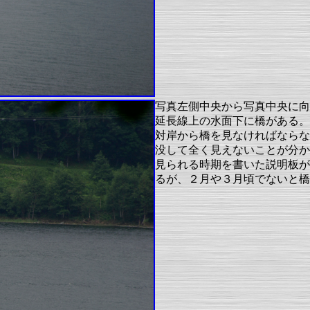
写真左側中央から写真中央に向
延長線上の水面下に橋がある。
対岸から橋を見なければならな
没して全く見えないことが分か
見られる時期を書いた説明板が
るが、２月や３月頃でないと橋