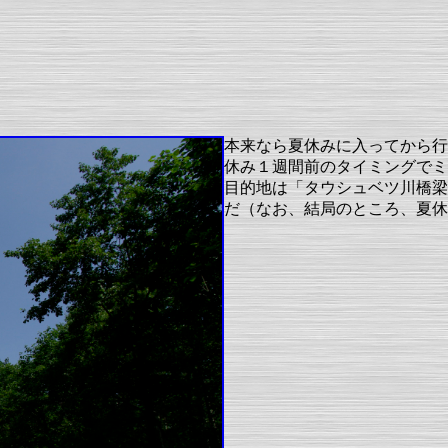
本来なら夏休みに入ってから行
休み１週間前のタイミングでミ
目的地は「タウシュベツ川橋梁
だ（なお、結局のところ、夏休