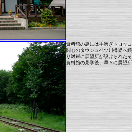
資料館の裏には手漕ぎトロッコ
関心のタウシュベツ川橋梁へ続
り対岸に展望所が設けられたそ
資料館の見学後、早々に展望所