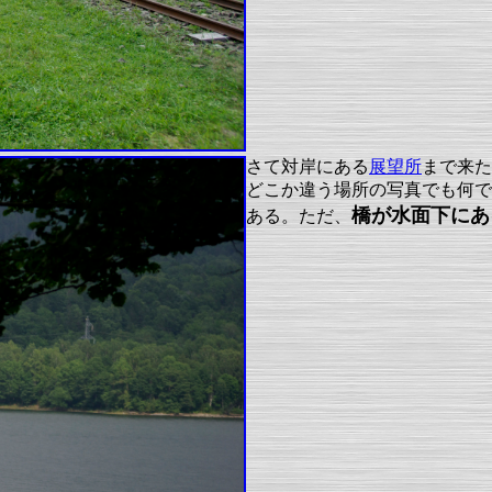
さて対岸にある
展望所
まで来た
どこか違う場所の写真でも何で
橋が水面下にあ
ある。ただ、