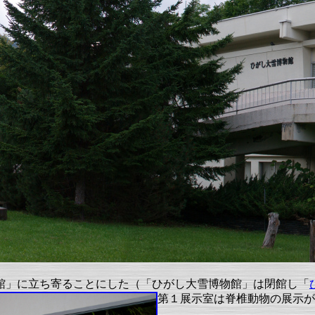
館」に立ち寄ることにした（「ひがし大雪博物館」は閉館し「
第１展示室は脊椎動物の展示が