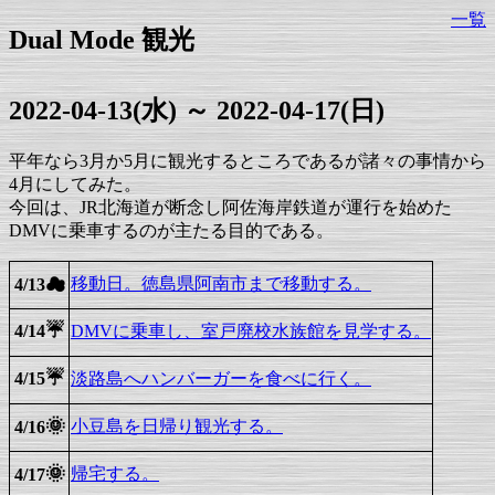
一覧
Dual Mode 観光
2022-04-13(水) ～ 2022-04-17(日)
平年なら3月か5月に観光するところであるが諸々の事情から
4月にしてみた。
今回は、JR北海道が断念し阿佐海岸鉄道が運行を始めた
DMVに乗車するのが主たる目的である。
☁
移動日。徳島県阿南市まで移動する。
4/13
☔
4/14
DMVに乗車し、室戸廃校水族館を見学する。
☔
4/15
淡路島へハンバーガーを食べに行く。
🌞
小豆島を日帰り観光する。
4/16
🌞
帰宅する。
4/17