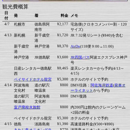
観光費概算
日
発
着
料金
メモ
付
4/7
¥2,177
札幌市
徳島県阿
宅急便(クロネコメンバー割・120
南市
サイズ)
4/13
¥1,720
新札幌
新千歳空
JR 7:32発 Uシート(¥840)を含む
港
¥8,370
新千歳空
神戸空港
AirDo
(118便 9:00→11:00)
港
¥3,600
神戸空港
JR徳島駅
JR四国バス
阿波エクスプレス神戸
号
¥8,465
日産レンタカー徳島駅
楽天レンタカーから予約(4/13～
4/15)
西
¥5,300
ベイサイドホテル龍宮
ホテルのサイトで予約
4/14
¥800
阿波海南
道の駅宍
DMV往路：
阿佐海岸鉄道
(
発車オ
文化村
喰温泉
ーライネット
から予約)
¥800
道の駅宍
阿波海南
DMV復路
喰温泉
文化村
¥800
室戸廃校水族館
内200円は館内のクレーンゲーム
×2回の料金
¥5,300
ベイサイドホテル龍宮
ホテルのサイトで予約
4/15
¥1,390
徳島
淡路島南
高速道路料金(¥500+¥890)
¥770
あわじ島オニオングラ
淡路島オニオンキッチン本店