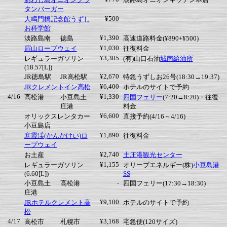
タンバーガー
¥500
-
大鳴門橋記念館うずし
お科学館
¥1,390
淡路島南
徳島
高速道路料金(¥890+¥500)
¥1,030
眉山ロープウェイ
往復料金
¥3,305
レギュラーガソリン
(有)山口石油
城南給油所
(18.57[L])
¥2,670
JR徳島駅
JR高松駅
特急うずしお26号(18:30→19:37)
¥6,400
JRクレメントイン高松
ホテルのサイトで予約
4/16
¥1,330
高松港
小豆島土
四国フェリー
(7:20→8:20)・往復
庄港
料金
¥6,600
オリックスレンタカー
直接予約(4/16～4/16)
小豆島店
¥1,890
寒霞渓(かんかけい)ロ
往復料金
ープウェイ
¥2,740
お土産
土庄港観光センター
¥1,155
レギュラーガソリン
オリーブエネルギー(株)
小豆島港
(6.60[L])
SS
-
小豆島土
高松港
四国フェリー(17:30→18:30)
庄港
¥9,100
JRホテルクレメント高
ホテルのサイトで予約
松
4/17
¥3,168
高松市
札幌市
宅急便(120サイズ)