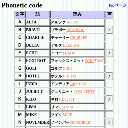
Phonetic code
Topページ
文字
語
読み
声
Ａ
ALFA
アルファ
AL
FAH
♪
Ｂ
BRAVO
ブラボー
BRAH
VOH
Ｃ
CHARLIE
チャーリー
CHAR
LEE
Ｄ
DELTA
デルタ
DELL
TAH
♪
Ｅ
ECHO
エコー
ECK
OH
Ｆ
FOXTROT
フォックストロット
FOKS
TROT
Ｇ
GOLF
ゴルフ
GOLF
♪
Ｈ
HOTEL
ホテル
HOH
TELL
Ｉ
INDIA
インディア
IN
DEEAH
Ｊ
JULIETT
ジュリエット
JEW
LEE
ETT
♪
Ｋ
KILO
キロ
KEY
LOH
Ｌ
LIMA
リマ
LEE
MAH
Ｍ
MIKE
マイク
MIKE
♪
Ｎ
NOVEMBER
ノベンバー
NO
VEN
BER