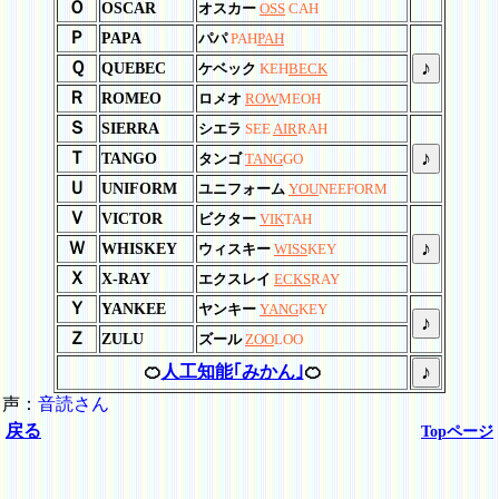
Ｏ
OSCAR
オスカー
OSS
CAH
Ｐ
PAPA
パパ
PAH
PAH
♪
Ｑ
QUEBEC
ケベック
KEH
BECK
Ｒ
ROMEO
ロメオ
ROW
MEOH
Ｓ
SIERRA
シエラ
SEE
AIR
RAH
♪
Ｔ
TANGO
タンゴ
TANG
GO
Ｕ
UNIFORM
ユニフォーム
YOU
NEEFORM
Ｖ
VICTOR
ビクター
VIK
TAH
♪
Ｗ
WHISKEY
ウィスキー
WISS
KEY
Ｘ
X-RAY
エクスレイ
ECKS
RAY
Ｙ
YANKEE
ヤンキー
YANG
KEY
♪
Ｚ
ZULU
ズール
ZOO
LOO
♪
🍊
人工知能｢みかん｣
🍊
声：
音読
さん
戻る
Topページ