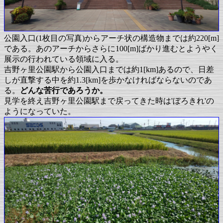
公園入口(1枚目の写真)からアーチ状の構造物までは約220[m]
である。あのアーチからさらに100[m]ばかり進むとようやく
展示の行われている領域に入る。
吉野ヶ里公園駅から公園入口までは約1[km]あるので、日差
しが直撃する中を約1.3[km]を歩かなければならないのであ
る。
どんな苦行であろうか。
見学を終え吉野ヶ里公園駅まで戻ってきた時は'ぼろきれ'の
ようになっていた。