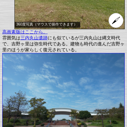
360度写真（マウスで操作できます）
高画素版はここから。
雰囲気は
三内丸山遺跡
にも似ているが三内丸山は縄文時代
で、吉野ヶ里は弥生時代である。建物も時代の進んだ吉野ヶ
里のほうが家らしく復元されている。