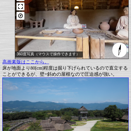
360度写真（マウスで操作できます）
高画素版はここから。
床が地面より80[cm]程度は掘り下げられているので直立する
ことができるが、壁=斜めの屋根なので圧迫感が強い。