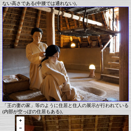
ない高さである(中腰では通れない)。
「王の妻の家」等のように住居と住人の展示が行われている
(内部が空っぽの住居もある)。