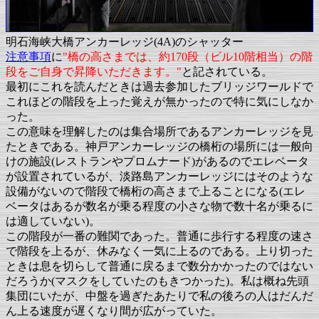
明石海峡大橋アンカーレッジ(4A)のシャッター
注意事項
に
"橋の高さまでは、約170段（ビル10階相当）の階
段をご自身で昇降いただきます。"
と記されている。
最初にこれを読んだときは過去参加したブリッジワールドで
これほどの階段を上った覚えが無かったので特に気にしなか
った。
この意味を理解したのは集合場所であるアンカーレッジを見
たときである。神戸アンカーレッジの橋桁の場所には一般向
けの施設(レストランやプロムナード)があるのでエレベータ
が設置されているが、淡路島アンカーレッジにはそのような
設備がないので階段で橋桁の高さまで上ることになる(エレ
ベータはあるが数名が乗る程度の小さな物で数十名が乗るに
は適していない)。
この階段が一番の難関であった。普通に歩行する程度の速さ
で階段を上るが、休みなく一気に上るのである。上り切った
ときは息を切らして普通に戻るまで数分かかったのではない
だろうか(マスクをしていたのもきつかった)。私は概ね先頭
集団にいたが、中盤を過ぎたあたりで私の後ろの人はだんだ
ん上る速度が遅くなり間が広がっていた。