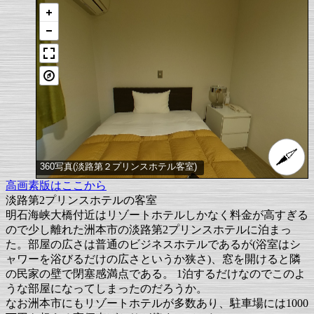
360写真(淡路第２プリンスホテル客室)
高画素版はここから
淡路第2プリンスホテルの客室
明石海峡大橋付近はリゾートホテルしかなく料金が高すぎる
ので少し離れた洲本市の淡路第2プリンスホテルに泊まっ
た。部屋の広さは普通のビジネスホテルであるが(浴室はシ
ャワーを浴びるだけの広さというか狭さ)、窓を開けると隣
の民家の壁で閉塞感満点である。 1泊するだけなのでこのよ
うな部屋になってしまったのだろうか。
なお洲本市にもリゾートホテルが多数あり、駐車場には1000