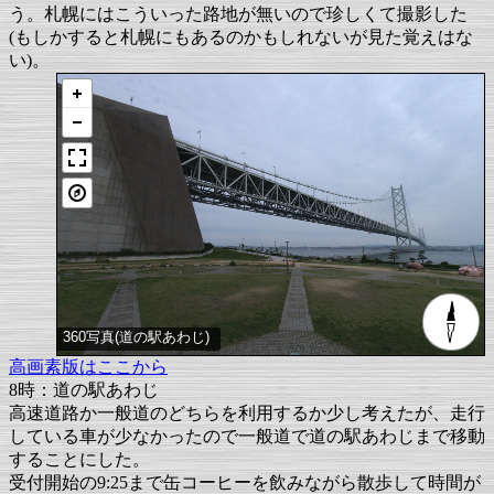
う。札幌にはこういった路地が無いので珍しくて撮影した
(もしかすると札幌にもあるのかもしれないが見た覚えはな
い)。
360写真(道の駅あわじ)
高画素版はここから
8時：道の駅あわじ
高速道路か一般道のどちらを利用するか少し考えたが、走行
している車が少なかったので一般道で道の駅あわじまで移動
することにした。
受付開始の9:25まで缶コーヒーを飲みながら散歩して時間が