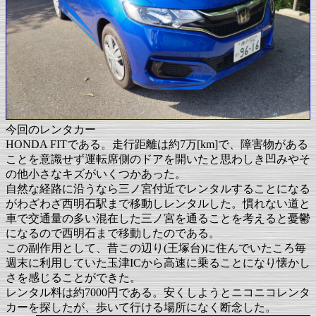
今回のレンタカー
HONDA FITである。走行距離は約7万[km]で、障害物がある
ことを意識せず運転席側のドアを開いたと思わしき凹みやそ
の他小さなキズがいくつかあった。
自然な経路に沿うなら三ノ宮付近でレンタルすることになる
がわざわざ西明石駅まで移動しレンタルした。慣れない道と
車で交通量の多い混在した三ノ宮を通ることを考えると憂鬱
になるので西明石まで移動したのである。
この副作用として、昔この辺り(王塚台)に住んでいたころ毎
週末に利用していた玉津ICから高速に乗ることになり懐かし
さを感じることができた。
レンタル料は約7000円である。安くしようとニコニコレンタ
カーを探したが、歩いて行ける場所になく断念した。