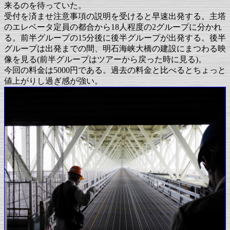
来るのを待っていた。
受付を済ませ注意事項の説明を受けると早速出発する。主塔
のエレベータ定員の都合から18人程度の2グループに分かれ
る。前半グループの15分後に後半グループが出発する。後半
グループは出発までの間、明石海峡大橋の建設にまつわる映
像を見る(前半グループはツアーから戻った時に見る)。
今回の料金は5000円である。過去の料金と比べるとちょっと
値上がりし過ぎ感が強い。