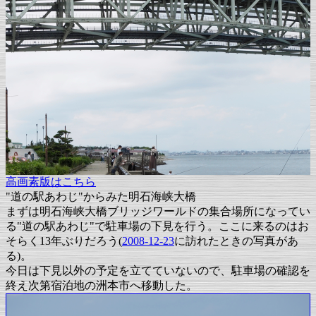
高画素版はこちら
"道の駅あわじ"からみた明石海峡大橋
まずは明石海峡大橋ブリッジワールドの集合場所になってい
る"道の駅あわじ"で駐車場の下見を行う。ここに来るのはお
そらく13年ぶりだろう(
2008-12-23
に訪れたときの写真があ
る)。
今日は下見以外の予定を立てていないので、駐車場の確認を
終え次第宿泊地の洲本市へ移動した。