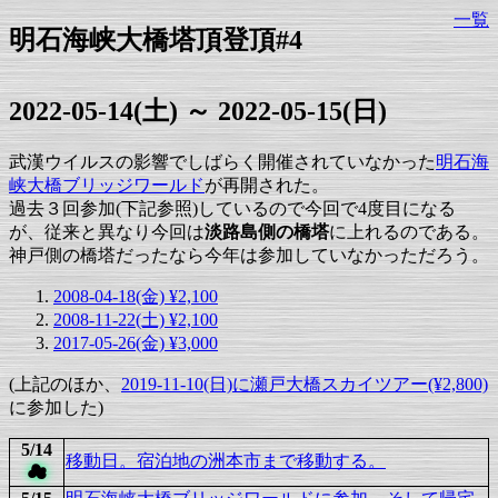
一覧
明石海峡大橋塔頂登頂#4
2022-05-14(土) ～ 2022-05-15(日)
武漢ウイルスの影響でしばらく開催されていなかった
明石海
峡大橋ブリッジワールド
が再開された。
過去３回参加(下記参照)しているので今回で4度目になる
が、従来と異なり今回は
淡路島側の橋塔
に上れるのである。
神戸側の橋塔だったなら今年は参加していなかっただろう。
2008-04-18(金) ¥2,100
2008-11-22(土) ¥2,100
2017-05-26(金) ¥3,000
(上記のほか、
2019-11-10(日)に
瀬戸大橋スカイツアー(¥2,800)
に参加した)
5/14
移動日。宿泊地の洲本市まで移動する。
☁