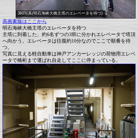
360写真(明石海峡大橋主塔のエレベータを待つ)
高画素版はここから
明石海峡大橋主塔のエレベータを待つ
主塔に到着した。約6名ずつの3班に分かれエレベータで塔頂
へ向かう。エレベータは往復約10分なのでここで順番を待
つ。
写真に見える軽自動車は神戸アンカーレッジの荷物用エレベ
ータで橋桁まで運ばれ自走してここに停まっている。