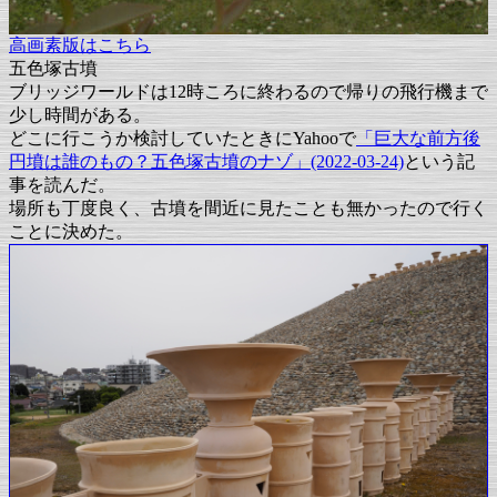
高画素版はこちら
五色塚古墳
ブリッジワールドは12時ころに終わるので帰りの飛行機まで
少し時間がある。
どこに行こうか検討していたときにYahooで
「巨大な前方後
円墳は誰のもの？五色塚古墳のナゾ」(2022-03-24)
という記
事を読んだ。
場所も丁度良く、古墳を間近に見たことも無かったので行く
ことに決めた。