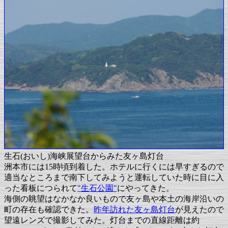
生石(おいし)海峡展望台からみた友ヶ島灯台
洲本市には15時頃到着した。ホテルに行くには早すぎるので
適当なところまで南下してみようと運転していた時に目に入
った看板につられて
"生石公園"
にやってきた。
海側の眺望はなかなか良いもので友ヶ島や本土の海岸沿いの
町の存在も確認できた。
昨年訪れた友ヶ島灯台
が見えたので
望遠レンズで撮影してみた。灯台までの直線距離は約