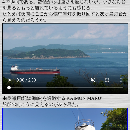
4.72[km]である。数値からは遠さを感じないが、小さな灯台
を見るともっと離れているようにも感じる。
たとえば夜間にここから懐中電灯を振り回すと友ヶ島灯台か
ら見えるのだろうか。
由良瀬戸(紀淡海峡)を通過する'KAIMON MARU'
船舶の向こうに見えるのが友ヶ島だ。